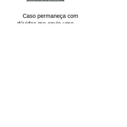
Caso permaneça com
dúvidas me envie uma
mensagem. Será um prazer
ajudá-lo(a). E não esqueça. A
consulta médica é o melhor
meio para esclarecer suas
dúvidas.
Marque já a sua
.
Tenho uma Dúvida
Voltar para a página anterior
Rafael Oliveira - Médico Neurocirurgião e