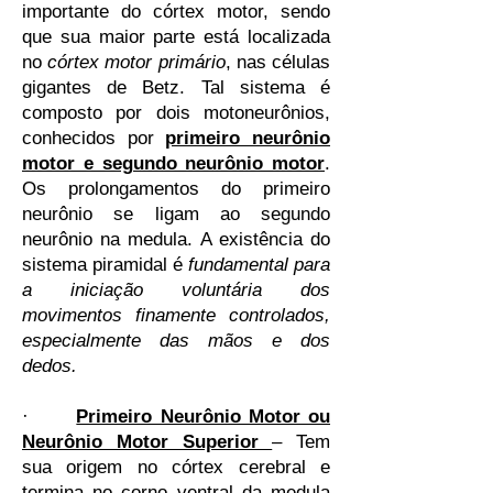
importante do córtex motor, sendo
que sua maior parte está localizada
no
córtex motor primário
, nas células
gigantes de Betz. Tal sistema é
composto por dois motoneurônios,
conhecidos por
primeiro neurônio
motor e segundo neurônio motor
.
Os prolongamentos do primeiro
neurônio se ligam ao segundo
neurônio na medula. A existência do
sistema piramidal é
fundamental para
a iniciação voluntária dos
movimentos finamente controlados,
especialmente das mãos e dos
dedos.
·
Primeiro Neurônio Motor ou
Neurônio Motor Superior
– Tem
sua origem no córtex cerebral e
termina no corno ventral da medula