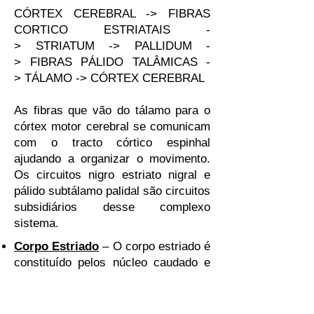
CÓRTEX CEREBRAL -> FIBRAS
CORTICO ESTRIATAIS -
> STRIATUM -> PALLIDUM -
> FIBRAS PÁLIDO TALÂMICAS -
> TÁLAMO -> CÓRTEX CEREBRAL
As fibras que vão do tálamo para o
córtex motor cerebral se comunicam
com o tracto córtico espinhal
ajudando a organizar o movimento.
Os circuitos nigro estriato nigral e
pálido subtálamo palidal são circuitos
subsidiários desse complexo
sistema.
Corpo Estriado
– O corpo estriado é
constituído pelos núcleo caudado e
putâmen, globo pálido. O putâmen e
o globo pálido formam o núcleo
lentiforme. Devido a sua intensa