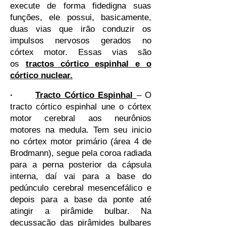
execute de forma fidedigna suas
funções, ele possui, basicamente,
duas vias que irão conduzir os
impulsos nervosos gerados no
córtex motor. Essas vias são
os
tractos córtico espinhal e o
córtico nuclear.
·
Tracto Córtico Espinhal
– O
tracto córtico espinhal une o córtex
motor cerebral aos neurônios
motores na medula. Tem seu inicio
no córtex motor primário (área 4 de
Brodmann), segue pela coroa radiada
para a perna posterior da cápsula
interna, daí vai para a base do
pedúnculo cerebral mesencefálico e
depois para a base da ponte até
atingir a pirâmide bulbar. Na
decussação das pirâmides bulbares