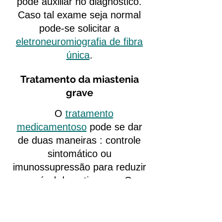
pode auxiliar no diagnóstico.
Caso tal exame seja normal
pode-se solicitar a
eletroneuromiografia de fibra
única
.
Tratamento da miastenia
grave
O
tratamento
medicamentoso
pode se dar
de duas maneiras : controle
sintomático ou
imunossupressão para reduzir
o nível de anticorpos. O
primeiro pode ser feito através
de fármacos como a
piridostigmina e neostigmina