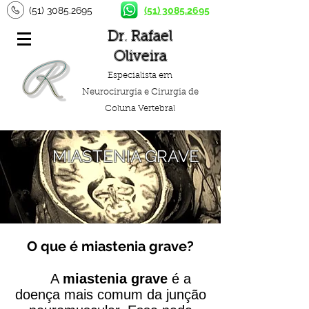
(51) 3085.2695
(51) 3085.2695
Dr. Rafael
Oliveira
Especialista em
Neurocirurgia e Cirurgia de
Coluna Vertebral
MIASTENIA GRAVE
O que é miastenia grave?
A
miastenia grave
é a
doença mais comum da junção