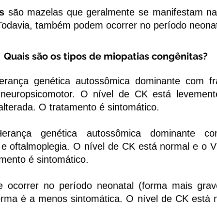
s
são mazelas que geralmente se manifestam na l
Todavia, também podem ocorrer no período neonata
Quais são os tipos de miopatias congênitas?
erança genética autossômica dominante com fra
 neuropsicomotor. O nível de CK está leveme
terada. O tratamento é sintomático.
ança genética autossômica dominante com 
 e oftalmoplegia. O nível de CK está normal e o 
mento é sintomático.
ocorrer no período neonatal (forma mais grave
 forma é a menos sintomática. O nível de CK est