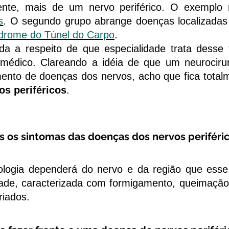
ente, mais de um nervo periférico. O exemp
s
. O segundo grupo abrange doenças localizada
drome do Túnel do Carpo
.
 respeito de que especialidade trata desse tip
médico. Clareando a idéia de que um neurocirur
ento de doenças dos nervos, acho que fica total
os periféricos
.
s os sintomas das doenças dos nervos periféri
ia dependerá do nervo e da região que esse 
dade, caracterizada com formigamento, queimação 
riados.