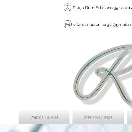
Praça Dom Feliciano 39 sala 1.4
rafael .
neurocirurgia@gmail.
Página inicial
Neurocirurgia